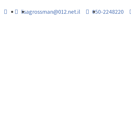
lisagrossman@012.net.il
050-2248220