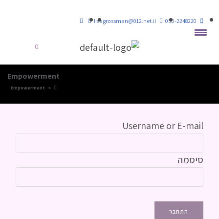
lisagrossman@012.net.il
050-2248220
0
Empowerment
Empowerment
>
Username or E-mail
סיסמה